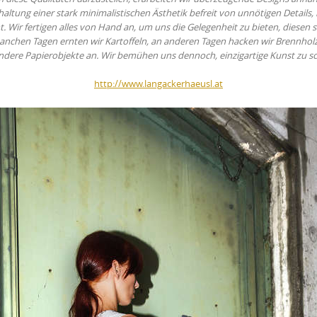
haltung einer stark minimalistischen Ästhetik befreit von unnötigen Details,
ir fertigen alles von Hand an, um uns die Gelegenheit zu bieten, diesen su
 manchen Tagen ernten wir Kartoffeln, an anderen Tagen hacken wir Brennho
ndere Papierobjekte an. Wir bemühen uns dennoch, einzigartige Kunst zu sc
http://www.langackerhaeusl.at