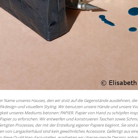
der Name unseres Hauses, den wir stolz auf die Gegenstände ausdehnen, die 
fikdesign und visuellem Styling. Wir benutzen unsere Hände und unsere Vor
tigkeit unseres Mediums betonen: PAPIER. Papier von Hand zu schöpfen inspi
 Papier zu erforschen. Wir entwerfen und konstruieren Taschen sowie Schm
rtigten Prozesses, der mit der Erstellung eigener Papiere beginnt. Sie sin
schen von Langackerhäusl sind kein gewöhnliches Accessoire. Gefertigt aus ei
. Um diese Qualitäten darzustellen, erarbeiten wir überzeugende Designs 