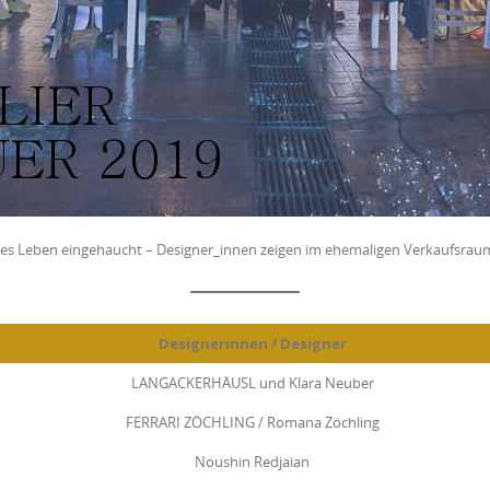
neues Leben eingehaucht – Designer_innen zeigen im ehemaligen Verkaufsra
Designerinnen / Designer
LANGACKERHÄUSL und Klara Neuber
FERRARI ZÖCHLING / Romana Zöchling
Noushin Redjaian