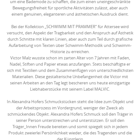
um eine Bademode zu schaffen, die zum einen uneingeschränkte
Bewegungsfreiheit für sportliche Aktivitäten zulässt, aber auch
einem genuinen, eleganteren und ästhetischen Ausdruck dient.
Bei der Kollektion „SCHWIMM MIT PRAMMER“ für Attersee wird
versucht, den Aspekt der Tragbarkeit und den Anspruch auf Ästhetik
durch Schnitte mit klaren Linien, aber auch zum Teil durch grafische
Aufarbeitung von Texten über Schwimm-Methodik und Schwimm-
Historie zu erreichen.
Victor Malz wusste schon im zarten Alter von 7 Jahren mit Faden,
Nadel, Stiften und Papier etwas anzufangen. Stets beschäftigte er
sich mit Textilien und dem Zusammenfügen von unterschiedlichsten
Materialien. Diese gestalterische Unbefangenheit die Victor mit
seinen Arbeiten an den Tag legt bescheren uns heute einzigartige
Liebhaberstücke mit seinem Label MALVIC.
In Alexandra Hofers Schmuckstücken steht die Idee zum Objekt und
der Arbeitsprozess im Vordergrund, weniger der Zweck als
schmückendes Objekt. Alexandra Hofers Schmuck soll den Träger in
seiner Person unterstreichen und unterstützen. Er soll den
Träger_Innen Freude bereiten und somit spiegelt sich in jedem
Produkt zweierlei Persönlichkeit wieder, die des Tragenden und die
der Künstlerin