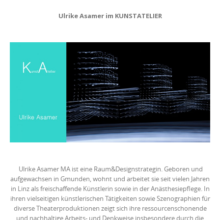
Ulrike Asamer im KUNSTATELIER
Ulrike Asamer MA ist eine Raum&Designstrategin. Geboren und
aufgewachsen in Gmunden, wohnt und arbeitet sie seit vielen Jahren
in Linz als freischaffende Künstlerin sowie in der Anästhesiepflege. In
ihren vielseitigen künstlerischen Tätigkeiten sowie Szenographien für
diverse Theaterproduktionen zeigt sich ihre ressourcenschonende
und nachhaltige Arbeits- und Denkweise insbesondere durch die